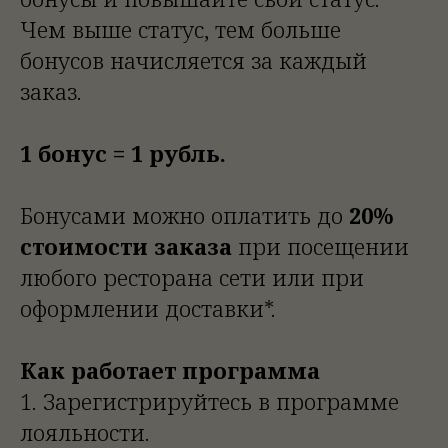
Чем выше статус, тем больше
бонусов начисляется за каждый
заказ.
1 бонус = 1 рубль.
Бонусами можно оплатить до
20%
стоимости заказа
при посещении
любого ресторана сети или при
оформлении доставки*.
Как работает программа
1. Зарегистрируйтесь в программе
лояльности.