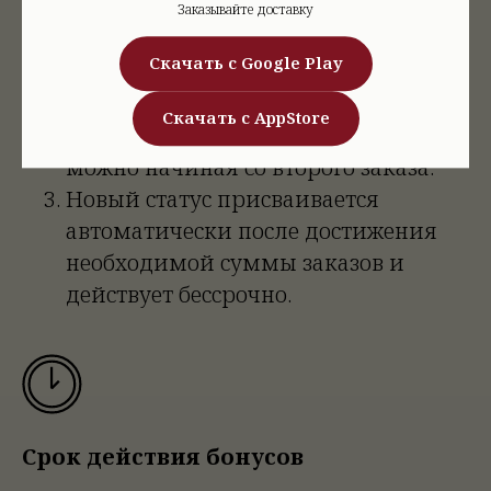
может превышать 20% стоимости
Заказывайте доставку
заказа.
Скачать с Google Play
Бонусы начисляются после
завершения первого заказа.
Скачать с AppStore
Использовать начисленные бонусы
можно начиная со второго заказа.
Новый статус присваивается
автоматически после достижения
необходимой суммы заказов и
действует бессрочно.
Срок действия бонусов