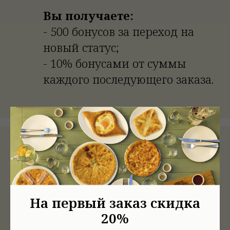
Вы получаете:
- 500 бонусов за переход на
новый статус;
- 10% бонусами от суммы
каждого последующего заказа.
Дополнительные условия
На первый заказ скидка
Списание бонусов доступно только
20%
при наличии бонусов на счёте и не