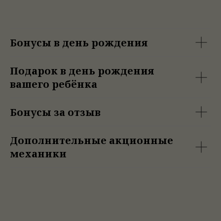
Бонусы в день рождения
Подарок в день рождения
вашего ребёнка
Бонусы за отзыв
Дополнительные акционные
механики